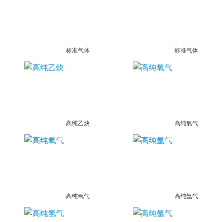
标准气体
标准气体
高纯乙炔
高纯氧气
高纯氧气
高纯氩气