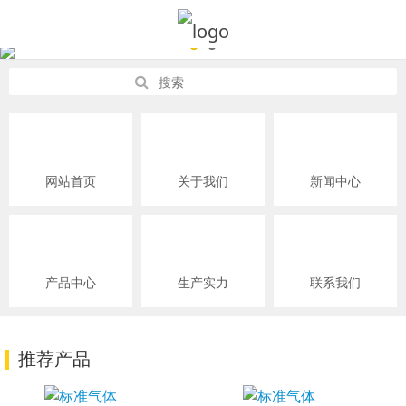
网站首页
关于我们
新闻中心
产品中心
生产实力
联系我们
推荐产品