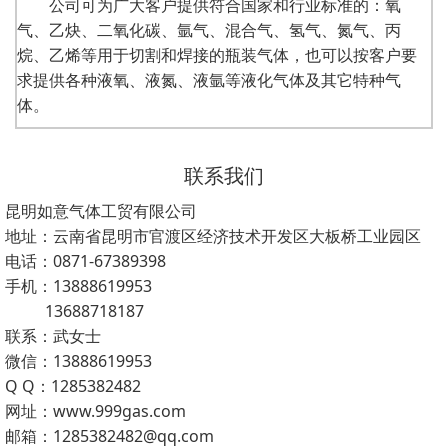
公司可为广大客户提供符合国家和行业标准的：氧
气、乙炔、二氧化碳、氩气、混合气、氢气、氮气、丙
烷、乙烯等用于切割和焊接的瓶装气体，也可以按客户要
求提供各种液氧、液氮、液氩等液化气体及其它特种气
体。
联系我们
昆明如意气体工贸有限公司
地址：云南省昆明市官渡区经济技术开发区大板桥工业园区
电话：0871-67389398
手机：13888619953
13688718187
联系：武女士
微信：13888619953
Q Q：1285382482
网址：www.999gas.com
邮箱：1285382482@qq.com