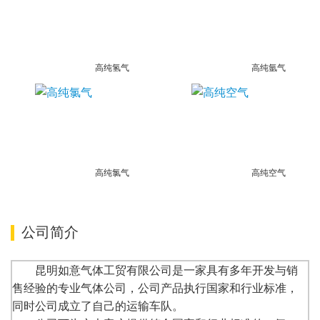
高纯氢气
高纯氩气
高纯氯气
高纯空气
公司简介
昆明如意气体工贸有限公司是一家具有多年开发与销
售经验的专业气体公司，公司产品执行国家和行业标准，
同时公司成立了自己的运输车队。