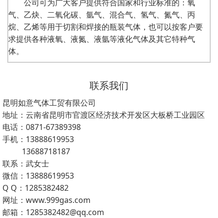
公司可为广大客户提供符合国家和行业标准的：氧
气、乙炔、二氧化碳、氩气、混合气、氢气、氮气、丙
烷、乙烯等用于切割和焊接的瓶装气体，也可以按客户要
求提供各种液氧、液氮、液氩等液化气体及其它特种气
体。
联系我们
昆明如意气体工贸有限公司
地址：云南省昆明市官渡区经济技术开发区大板桥工业园区
电话：0871-67389398
手机：13888619953
13688718187
联系：武女士
微信：13888619953
Q Q：1285382482
网址：www.999gas.com
邮箱：1285382482@qq.com