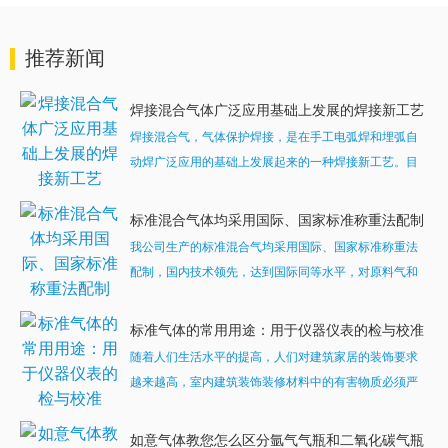
推荐新闻
焊接混合气体广泛应用基础上发展的焊接新工艺
焊接混合气，气体保护焊接，是在手工电弧焊和埋弧自
动焊广泛应用的基础上发展起来的一种焊接新工艺。目
前，工业上常用的焊接保护混合气大致可以分为二元混
合气、三元混合气和四元混合气三类。常用的二元混合
标准混合气体均采用国际、国家标准称重法配制
气有Ar...
我公司生产的标准混合气均采用国际、国家标准称重法
配制，国内技术领先，达到国际同等水平，对原料气和
成品气体经严格的科学检测，在有效期限内质量可靠稳
定，广泛应用于石油化工、环境保护、医疗卫生、矿产
标准气体的常用用途：用于仪器仪表的检与校准
安全、电...
随着人们生活水平的提高，人们对建筑家居的装饰要求
越来越高，室内建筑装饰装修材料中的有害物质必须严
格控制，准确检测，如苯、甲醛、氨等。要准确测定家
居环境中有害气体的含量，需要有相应的标准气体来校
如意气体教您怎么区分氩气气瓶和二氧化碳气瓶